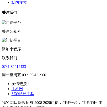
站内搜索
关注我们
关注公众号
添加小程序
联系我们
0731-85514433
周一至周五 09：00-18：00
友情链接 :
手机网
SEO站长工具
我的网站 版权所有 2008-2026门徒，门徒平台，门徒注册
本