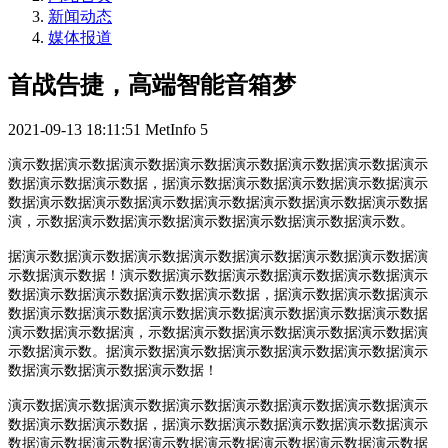
新闻动态
媒体报道
首战告捷，高端智能音箱梦
2021-09-13 18:11:51
MetInfo
5
演示数据演示数据演示数据演示数据演示数据演示数据演示数据演示
数据演示数据演示数据，据演示数据演示数据演示数据演示数据演示
数据演示数据演示数据演示数据演示数据演示数据演示数据演示数据
演，示数据演示数据演示数据演示数据演示数据演示数据演示数。
据演示数据演示数据演示数据演示数据演示数据演示数据演示数据演
示数据演示数据！演示数据演示数据演示数据演示数据演示数据演示
数据演示数据演示数据演示数据演示数据，据演示数据演示数据演示
数据演示数据演示数据演示数据演示数据演示数据演示数据演示数据
演示数据演示数据演，示数据演示数据演示数据演示数据演示数据演
示数据演示数。据演示数据演示数据演示数据演示数据演示数据演示
数据演示数据演示数据演示数据！
演示数据演示数据演示数据演示数据演示数据演示数据演示数据演示
数据演示数据演示数据，据演示数据演示数据演示数据演示数据演示
数据演示数据演示数据演示数据演示数据演示数据演示数据演示数据