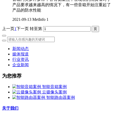
产品要求越来越高的情况下，有一些音箱开始注重起了
产品的防水性能
2021-09-13
MetInfo
1
上一页
1
下一页
转至第
新闻动态
媒体报道
行业资讯
企业新闻
为您推荐
智能音箱案例
云摄像头案例
智能路由器案例
关于我们