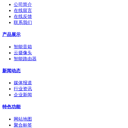
公司简介
在线留言
在线反馈
联系我们
产品展示
智能音箱
云摄像头
智能路由器
新闻动态
媒体报道
行业资讯
企业新闻
特色功能
网站地图
聚合标签