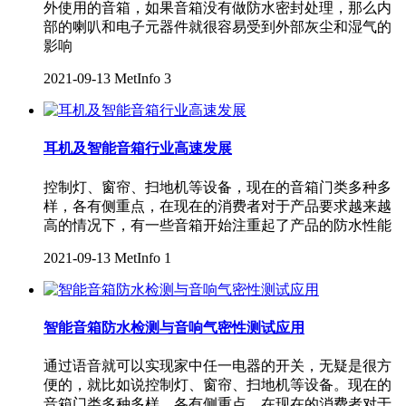
外使用的音箱，如果音箱没有做防水密封处理，那么内
部的喇叭和电子元器件就很容易受到外部灰尘和湿气的
影响
2021-09-13
MetInfo
3
耳机及智能音箱行业高速发展
控制灯、窗帘、扫地机等设备，现在的音箱门类多种多
样，各有侧重点，在现在的消费者对于产品要求越来越
高的情况下，有一些音箱开始注重起了产品的防水性能
2021-09-13
MetInfo
1
智能音箱防水检测与音响气密性测试应用
通过语音就可以实现家中任一电器的开关，无疑是很方
便的，就比如说控制灯、窗帘、扫地机等设备。现在的
音箱门类多种多样，各有侧重点，在现在的消费者对于