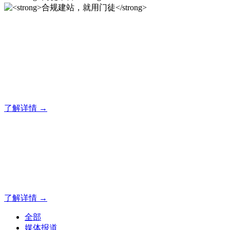
合规建站，就用门徒
门徒企业建站系统的研发，为你提供合规、安全、专业的官网
解决方案！
了解详情 →
门徒平台
如有疑问登录平台联系主管
了解详情 →
全部
媒体报道