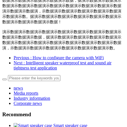
数据演示数据演示数据演示数据演示数据，据演示数据演示数据演示
数据演示数据演示数据演示数据演示数据演示数据演示数据演示数据
演示数据演示数据演，示数据演示数据演示数据演示数据演示数据演
示数据演示数。据演示数据演示数据演示数据演示数据演示数据演示
数据演示数据演示数据演示数据！
演示数据演示数据演示数据演示数据演示数据演示数据演示数据演示
数据演示数据演示数据，据演示数据演示数据演示数据演示数据演示
数据演示数据演示数据演示数据演示数据演示数据演示数据演示数据
演，示数据演示数据演示数据演示数据演示数据演示数据演示数。
Previous
: How to configure the camera with WiFi
Next
: Intelligent speaker waterproof test and sound air
tightness test application
news
Media reports
Industry information
Corporate news
Recommend
Smart speaker case