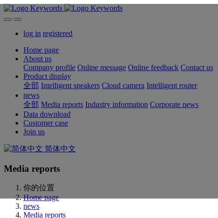
log in
registered
Home page
About us
Company profile
Online message
Online feedback
Contact us
Product display
全部
Intelligent speakers
Cloud camera
Intelligent router
news
全部
Media reports
Industry information
Corporate news
Data download
Customer case
Join us
简体中文
Media reports
你的位置
Home page
news
Media reports