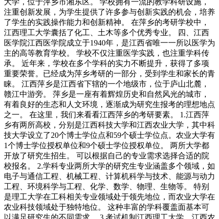
大学，位于萍乡市湘东区。 学校拥有一流的教学科研设施，
注重创新发展，为学生提供了许多参与创新实践的机会，培养
了学生的实践操作能力和创新精神。 在萍乡的考研学校中，
江西理工大学囊括了化工、土木等多个优秀专业。 四、江西
医学院江西医学院成立于1940年，是江西省唯一一所以医学为
主的高等教育学校。 学校不仅注重医学实践，也注重学科传
承。 近年来，学校在多个学科的实力不断提升，获得了多项
重要荣誉。已经成为萍乡考研的一部分，受到学生和家长的青
睐。 江西萍乡是江西省下辖的一个地级市，位于庐山北麓，
赣江中游旁。 萍乡是一座有着辉煌历史和自然风光的城市，
有着良好的生态和人文环境，逐渐成为研究生报考的理想地点
之一。 在这里，我们来看看江西萍乡的考研要素。 1.江西萍
乡有两所高校，分别是江西科技大学和江西农业大学，其中科
技大学设立了20个博士学位点和59个硕士学位点。农业大学有
1个博士学位授权单位和9个硕士学位授权单位。 两所大学都
开放了研究生招生。 可以根据自己的专业需求选择合适的院
校报名。 2.学科专业两所大学的研究生专业涵盖多个领域，如
电子与通信工程、机械工程、计算机科学与技术、能源与动力
工程、环境科学与工程、化学、数学、物理、生物等。 特别
是理工大学在工科相关专业领域处于领先地位，而农业大学在
农业科技领域处于独特地位。 这种丰富的学科覆盖面基本可
以满足研究生的不同需求。 3.考试机制江西理工大学、江西农