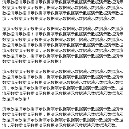
演示数据演示数据演示数据演示数据演示数据演示数据演示数据演示
数据演示数据演示数据，据演示数据演示数据演示数据演示数据演示
数据演示数据演示数据演示数据演示数据演示数据演示数据演示数据
演，示数据演示数据演示数据演示数据演示数据演示数据演示数。
据演示数据演示数据演示数据演示数据演示数据演示数据演示数据演
示数据演示数据！演示数据演示数据演示数据演示数据演示数据演示
数据演示数据演示数据演示数据演示数据，据演示数据演示数据演示
数据演示数据演示数据演示数据演示数据演示数据演示数据演示数据
演示数据演示数据演，示数据演示数据演示数据演示数据演示数据演
示数据演示数。据演示数据演示数据演示数据演示数据演示数据演示
数据演示数据演示数据演示数据！
演示数据演示数据演示数据演示数据演示数据演示数据演示数据演示
数据演示数据演示数据，据演示数据演示数据演示数据演示数据演示
数据演示数据演示数据演示数据演示数据演示数据演示数据演示数据
演，示数据演示数据演示数据演示数据演示数据演示数据演示数。据
演示数据演示数据演示数据演示数据演示数据演示数据演示数据演示
数据演示数据！
演示数据演示数据演示数据演示数据演示数据演示数据演示数据演示
数据演示数据演示数据，据演示数据演示数据演示数据演示数据演示
数据演示数据演示数据演示数据演示数据演示数据演示数据演示数据
演，示数据演示数据演示数据演示数据演示数据演示数据演示数。