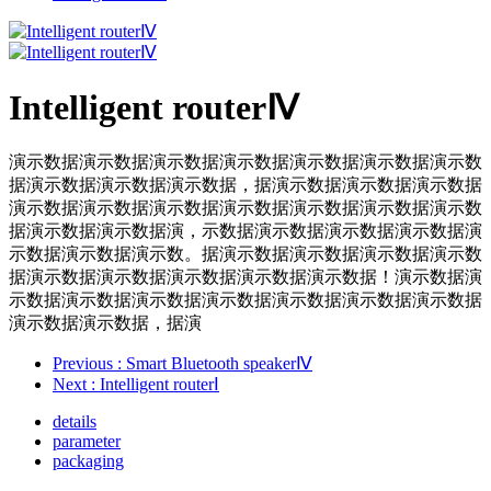
Intelligent routerⅣ
演示数据演示数据演示数据演示数据演示数据演示数据演示数
据演示数据演示数据演示数据，据演示数据演示数据演示数据
演示数据演示数据演示数据演示数据演示数据演示数据演示数
据演示数据演示数据演，示数据演示数据演示数据演示数据演
示数据演示数据演示数。据演示数据演示数据演示数据演示数
据演示数据演示数据演示数据演示数据演示数据！演示数据演
示数据演示数据演示数据演示数据演示数据演示数据演示数据
演示数据演示数据，据演
Previous
: Smart Bluetooth speakerⅣ
Next
: Intelligent routerⅠ
details
parameter
packaging