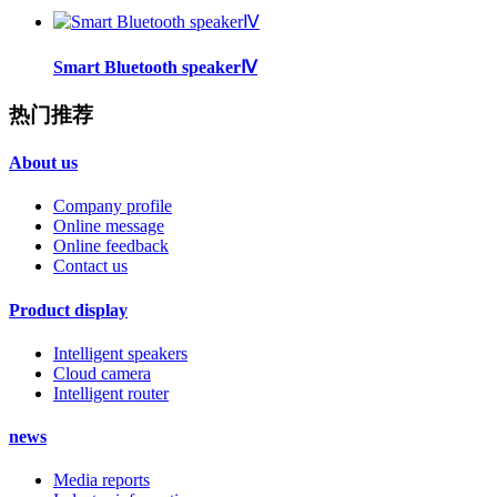
Smart Bluetooth speakerⅣ
热门推荐
About us
Company profile
Online message
Online feedback
Contact us
Product display
Intelligent speakers
Cloud camera
Intelligent router
news
Media reports