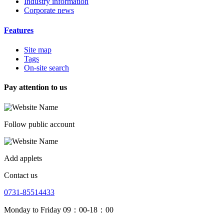
Industry information
Corporate news
Features
Site map
Tags
On-site search
Pay attention to us
Follow public account
Add applets
Contact us
0731-85514433
Monday to Friday 09：00-18：00