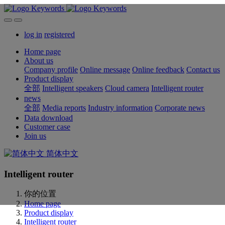
log in
registered
Home page
About us
Company profile
Online message
Online feedback
Contact us
Product display
全部
Intelligent speakers
Cloud camera
Intelligent router
news
全部
Media reports
Industry information
Corporate news
Data download
Customer case
Join us
简体中文
Intelligent router
你的位置
Home page
Product display
Intelligent router