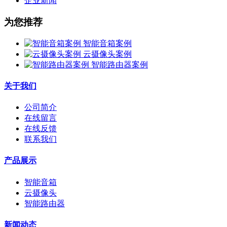
企业新闻
为您推荐
智能音箱案例
云摄像头案例
智能路由器案例
关于我们
公司简介
在线留言
在线反馈
联系我们
产品展示
智能音箱
云摄像头
智能路由器
新闻动态