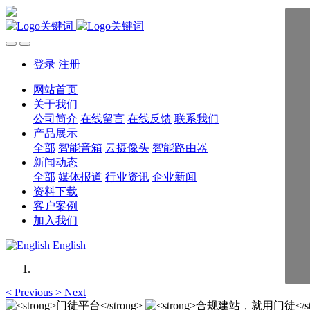
登录
注册
网站首页
关于我们
公司简介
在线留言
在线反馈
联系我们
产品展示
全部
智能音箱
云摄像头
智能路由器
新闻动态
全部
媒体报道
行业资讯
企业新闻
资料下载
客户案例
加入我们
English
<
Previous
>
Next