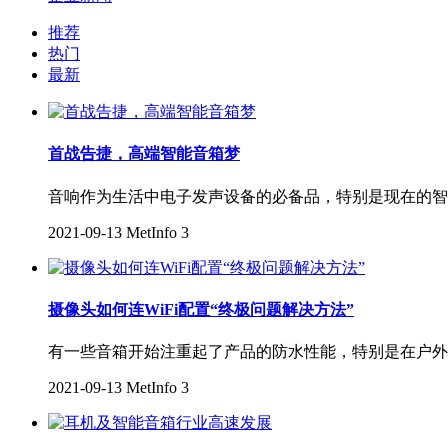
推荐
热门
最新
首战告捷，高端智能音箱梦
音响作为生活中电子发声设备的必备品，特别是现在的智
2021-09-13
MetInfo
3
摄像头如何连WiFi配置“终极问题解决方法”
有一些音箱开始注重起了产品的防水性能，特别是在户外
2021-09-13
MetInfo
3