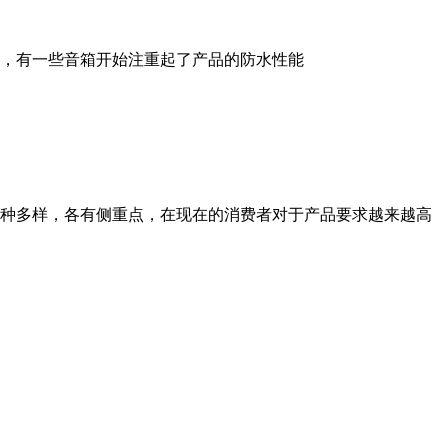
，有一些音箱开始注重起了产品的防水性能
种多样，各有侧重点，在现在的消费者对于产品要求越来越高